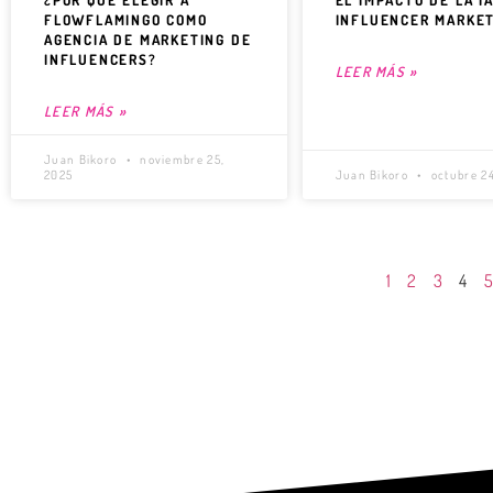
¿POR QUÉ ELEGIR A
EL IMPACTO DE LA I
FLOWFLAMINGO COMO
INFLUENCER MARKE
AGENCIA DE MARKETING DE
INFLUENCERS?
LEER MÁS »
LEER MÁS »
Juan Bikoro
noviembre 25,
2025
Juan Bikoro
octubre 24
1
2
3
4