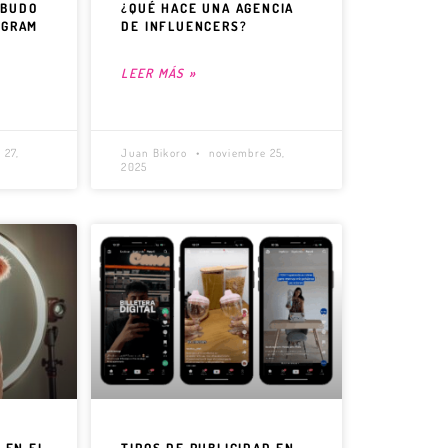
MBUDO
¿QUÉ HACE UNA AGENCIA
AGRAM
DE INFLUENCERS?
S
LEER MÁS »
 27,
Juan Bikoro
noviembre 25,
2025