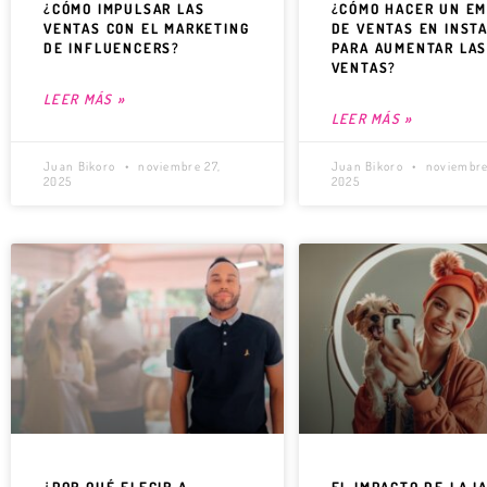
¿CÓMO IMPULSAR LAS
¿CÓMO HACER UN E
VENTAS CON EL MARKETING
DE VENTAS EN INST
DE INFLUENCERS?
PARA AUMENTAR LA
VENTAS?
LEER MÁS »
LEER MÁS »
Juan Bikoro
noviembre 27,
Juan Bikoro
noviembre
2025
2025