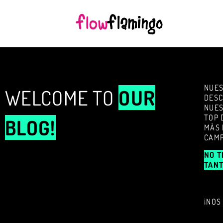
NUES
WELCOME TO
OUR
DESC
NUES
TOP 
BLOG!
MÁS 
CAMP
NO T
TANT
¡NOS