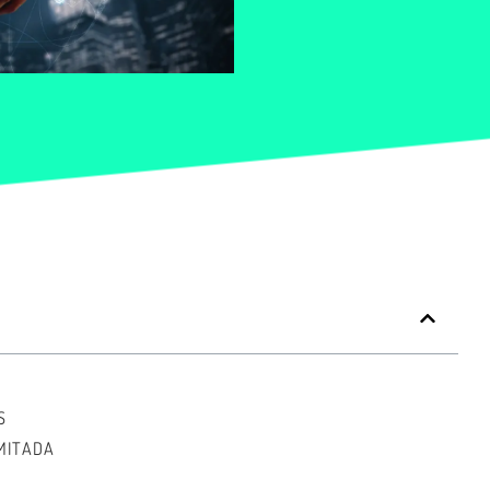
S
IMITADA